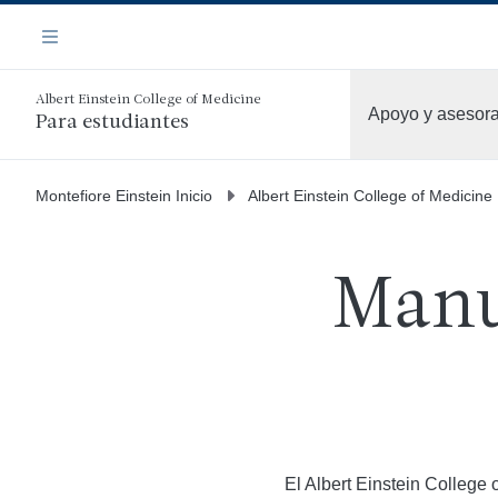
Saltar
Navegación
al
Menú
contenido
principal
Albert Einstein College of Medicine
Apoyo y asesor
Para estudiantes
Más
Montefiore Einstein Inicio
Albert Einstein College of Medicine
Manu
El Albert Einstein College 