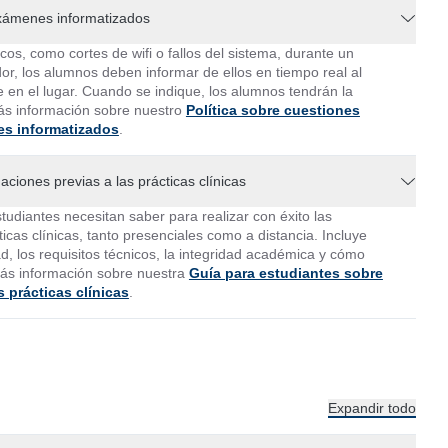
exámenes informatizados
os, como cortes de wifi o fallos del sistema, durante un
r, los alumnos deben informar de ellos en tiempo real al
 en el lugar. Cuando se indique, los alumnos tendrán la
ás información sobre nuestro
Política sobre cuestiones
es informatizados
.
aciones previas a las prácticas clínicas
studiantes necesitan saber para realizar con éxito las
icas clínicas, tanto presenciales como a distancia. Incluye
ad, los requisitos técnicos, la integridad académica y cómo
ás información sobre nuestra
Guía para estudiantes sobre
s prácticas clínicas
.
Expandir todo