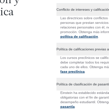
ión y
ica
Conflicto de intereses y calificació
Las directrices sobre conflicto
personas que prestan servicios 
relaciones personales con él, n
promoción. Obtenga más inform
política de calificación
.
Política de calificaciones previas 
Los cursos preclínicos se cali
debe completar todos los requi
cada uno de ellos.
Obtenga más
fase preclínica
.
Política de clasificación de pasant
Einstein ha establecido estánda
obligatorias con el fin de garan
desempeño estudiantil.
Obteng
pasantía
.