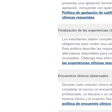
presentar una apelación formal.
apelación, incluyendo con quié
Política de apelación de cali
clínicas requeridas
.
Finalización de las experiencias c
Los estudiantes deben completar
obligatorias para recibir una ca
Esta política describe las respo
alternativas disponibles para cu
incompleto. Obtenga más inform
las experiencias clínicas req
Encuentros clínicos observados
Durante cada rotación clínica 
completar al menos un encuentr
profesorado, un becario o un res
historia clínica y el examen fí
política de encuentro clínic