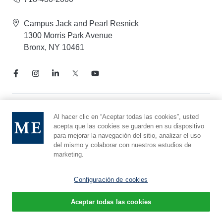
Campus Jack and Pearl Resnick
1300 Morris Park Avenue
Bronx, NY 10461
Aviso de prácticas de privacidad
Al hacer clic en “Aceptar todas las cookies”, usted
acepta que las cookies se guarden en su dispositivo
Línea directa de cumplimiento
para mejorar la navegación del sitio, analizar el uso
Denunciar maltrato
del mismo y colaborar con nuestros estudios de
Preferencias de cookies
marketing.
Afiliado a Yeshiva University
Configuración de cookies
Aceptar todas las cookies
© 2026 Montefiore Einstein
Español