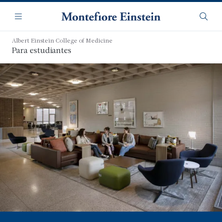
Saltar
Navegación
al
Menú
Busca
contenido
principal
Albert Einstein College of Medicine
Para estudiantes