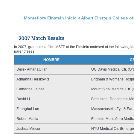
Montefiore Einstein Inicio
>
Albert Einstein College o
2007 Match Results
In 2007, graduates of the MSTP at the Einstein matched at the following loc
parentheses:
NOMBRE
C
Derek Amanatullah
UC Davis Medical Ctr. (Or
Adrianna Herskovits
Brigham & Womans Hospita
Catherine Laiosa
Mount Sinai Medical Ctr. (
David Li
Beth Israel-Deaconess Med
Zhonghui Luo
Massachusetts Eye & Ear 
Robert Maitta
Einstein-Montefiore Medica
Joshua Mincer
NYU Medical Ctr. (Emerge