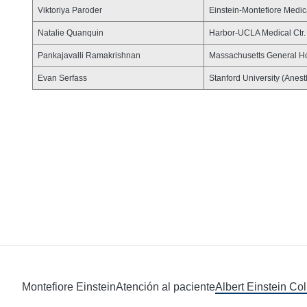
Viktoriya Paroder
Einstein-Montefiore Medica
Natalie Quanquin
Harbor-UCLA Medical Ctr. 
Pankajavalli Ramakrishnan
Massachusetts General Ho
Evan Serfass
Stanford University (Anest
Montefiore Einstein
Atención al paciente
Albert Einstein Co