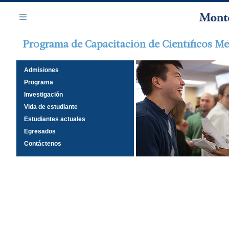
Saltar
Navegación
al
Menú
contenido
principal
Programa de Capacitación de Científicos M
Admisiones
Programa
Investigación
Vida de estudiante
Estudiantes actuales
Egresados
Contáctenos