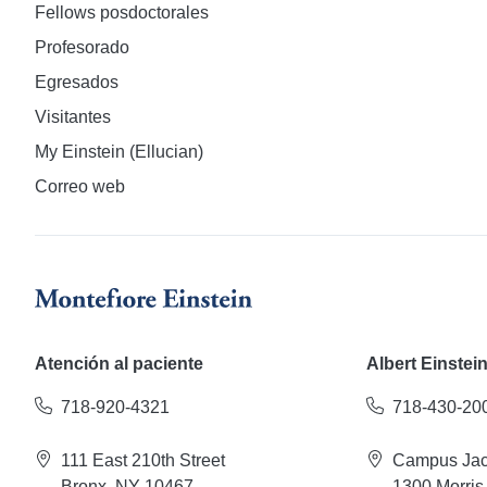
Fellows posdoctorales
Profesorado
Egresados
Visitantes
My Einstein (Ellucian)
Correo web
Atención al paciente
Albert Einstei
718-920-4321
718-430-20
111 East 210th Street
Campus Jac
Bronx, NY 10467
1300 Morris