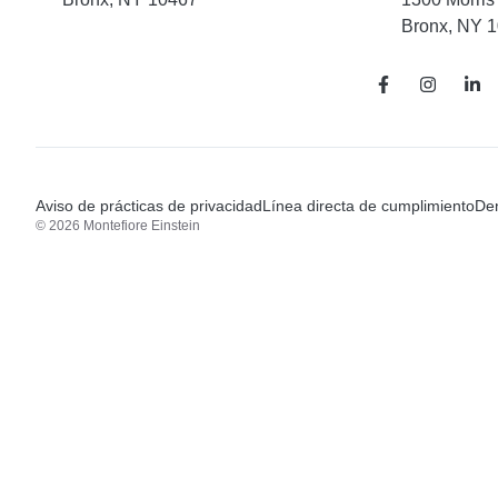
Bronx, NY 
Aviso de prácticas de privacidad
Línea directa de cumplimiento
Den
© 2026 Montefiore Einstein