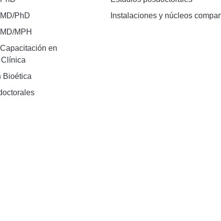
 MD/PhD
Instalaciones y núcleos compar
e MD/MPH
Capacitación en
 Clínica
 Bioética
doctorales