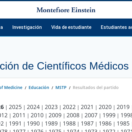
ma
Investigación
Vida de estudiante
Estudiantes a
ripción general
Descripción general
Descripción general
Descripción
ria
Departamentos
Cuidado de la salud
Estudiante
ción de Científicos Médico
ripción
Ambiente
Alojamiento
Resultados 
cterísticas
Instalaciones
Viajar
Publicacion
 of Medicine
Educación
MSTP
Resultados del partido
os
Programas de formación interdisciplinarios
Vecindario
Consejo est
Hospitales afiliados
Grupos de estudiantes
Premios
26
2025
2024
2023
2022
2021
2020
2019
|
|
|
|
|
|
|
012
2011
2010
2009
2008
2007
1999
199
|
|
|
|
|
|
|
92
1991
1990
1989
1988
1987
1986
1985
|
|
|
|
|
|
|
nales
978
1977
1976
1975
1974
1973
1972
197