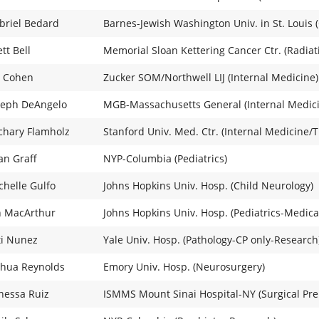
briel Bedard
Barnes-Jewish Washington Univ. in St. Louis 
tt Bell
Memorial Sloan Kettering Cancer Ctr. (Radia
v Cohen
Zucker SOM/Northwell LIJ (Internal Medicine)
seph DeAngelo
MGB-Massachusetts General (Internal Medic
chary Flamholz
Stanford Univ. Med. Ctr. (Internal Medicine/T
an Graff
NYP-Columbia (Pediatrics)
chelle Gulfo
Johns Hopkins Univ. Hosp. (Child Neurology)
n MacArthur
Johns Hopkins Univ. Hosp. (Pediatrics-Medica
ti Nunez
Yale Univ. Hosp. (Pathology-CP only-Research
shua Reynolds
Emory Univ. Hosp. (Neurosurgery)
nessa Ruiz
ISMMS Mount Sinai Hospital-NY (Surgical Pre