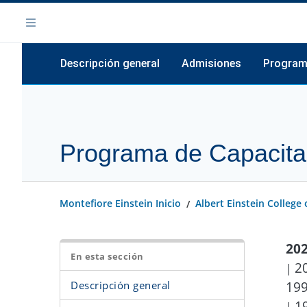
Saltar
Navegación
al
Menú
contenido
principal
Descripción general
Admisiones
Progra
Descripción general
Desc
Solicitud
Histo
Programa de Capacita
Fechas importantes
Desc
Requisitos
Cara
Montefiore Einstein Inicio
Albert Einstein College
Entrevista y revisión
Curs
Viajar
20
En esta sección
Camino alternativo
2
|
19
Descripción general
Estudiantes internacio
1