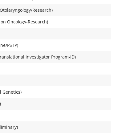
(Otolaryngology/Research)
tion Oncology-Research)
ine/PSTP)
ranslational Investigator Program-ID)
l Genetics)
)
liminary)