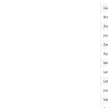
Ga
Bre
Zi
Jo
Za
Ry
Mi
Ia
Le
Jo
Va