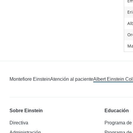
Em
Er
Al
Or
Ma
Montefiore Einstein
Atención al paciente
Albert Einstein Co
Sobre Einstein
Educación
Directiva
Programa de
Administración
Programa de