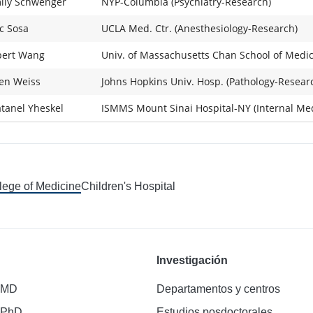
ily Schwenger
NYP-Columbia (Psychiatry-Research)
ic Sosa
UCLA Med. Ctr. (Anesthesiology-Research)
bert Wang
Univ. of Massachusetts Chan School of Medic
en Weiss
Johns Hopkins Univ. Hosp. (Pathology-Resear
tanel Yheskel
ISMMS Mount Sinai Hospital-NY (Internal Me
llege of Medicine
Children's Hospital
Investigación
 MD
Departamentos y centros
 PhD
Estudios posdoctorales