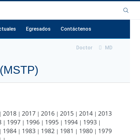
Buscar
ctuales
Egresados
Contáctenos
Doctor
MD
 general
Descripción general
s del MSTP
Egresados destacados
s (MSTP)
del partido
es estudiantiles
udiantil
2018
2017
2016
2015
2014
2013
|
|
|
|
|
|
8
1997
1996
1995
1994
1993
|
|
|
|
|
|
1984
1983
1982
1981
1980
1979
|
|
|
|
|
|
1