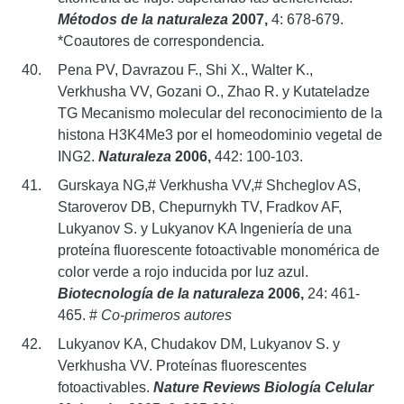
Métodos de la naturaleza
2007,
4: 678-679.
*Coautores de correspondencia.
Pena PV, Davrazou F., Shi X., Walter K.,
Verkhusha VV, Gozani O., Zhao R. y Kutateladze
TG Mecanismo molecular del reconocimiento de la
histona H3K4Me3 por el homeodominio vegetal de
ING2.
Naturaleza
2006,
442: 100-103.
Gurskaya NG,# Verkhusha VV,# Shcheglov AS,
Staroverov DB, Chepurnykh TV, Fradkov AF,
Lukyanov S. y Lukyanov KA Ingeniería de una
proteína fluorescente fotoactivable monomérica de
color verde a rojo inducida por luz azul.
Biotecnología de la naturaleza
2006,
24: 461-
465. #
Co-primeros autores
Lukyanov KA, Chudakov DM, Lukyanov S. y
Verkhusha VV. Proteínas fluorescentes
fotoactivables.
Nature Reviews Biología Celular