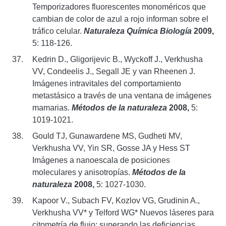
Temporizadores fluorescentes monoméricos que
cambian de color de azul a rojo informan sobre el
tráfico celular.
Naturaleza Química Biología
2009,
5: 118-126.
Kedrin D., Gligorijevic B., Wyckoff J., Verkhusha
VV, Condeelis J., Segall JE y van Rheenen J.
Imágenes intravitales del comportamiento
metastásico a través de una ventana de imágenes
mamarias.
Métodos de la naturaleza
2008,
5:
1019-1021.
Gould TJ, Gunawardene MS, Gudheti MV,
Verkhusha VV, Yin SR, Gosse JA y Hess ST
Imágenes a nanoescala de posiciones
moleculares y anisotropías.
Métodos de la
naturaleza
2008,
5: 1027-1030.
Kapoor V., Subach FV, Kozlov VG, Grudinin A.,
Verkhusha VV* y Telford WG* Nuevos láseres para
citometría de flujo: superando las deficiencias.