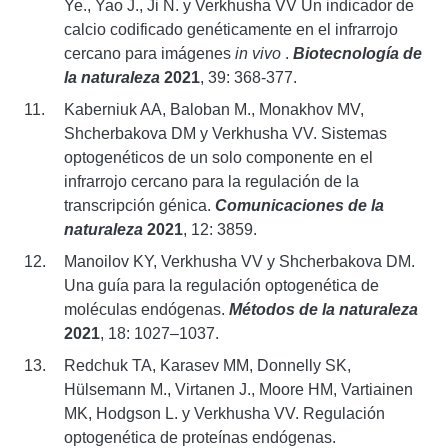
Ye., Yao J., Ji N. y Verkhusha VV Un indicador de
calcio codificado genéticamente en el infrarrojo
cercano para imágenes
in vivo
.
Biotecnología de
la naturaleza
2021
, 39: 368-377.
Kaberniuk AA, Baloban M., Monakhov MV,
Shcherbakova DM y Verkhusha VV. Sistemas
optogenéticos de un solo componente en el
infrarrojo cercano para la regulación de la
transcripción génica.
Comunicaciones de la
naturaleza
2021
, 12: 3859.
Manoilov KY, Verkhusha VV y Shcherbakova DM.
Una guía para la regulación optogenética de
moléculas endógenas.
Métodos de la naturaleza
2021
, 18: 1027–1037.
Redchuk TA, Karasev MM, Donnelly SK,
Hülsemann M., Virtanen J., Moore HM, Vartiainen
MK, Hodgson L. y Verkhusha VV. Regulación
optogenética de proteínas endógenas.