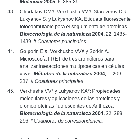
Molecular
2005,
6: 885-891.
Chudakov DM#, Verkhusha VV#, Staroverov DB,
Lukyanov S. y Lukyanov KA. Etiqueta fluorescente
fotoconmutable para el seguimiento de proteínas.
Biotecnología de la naturaleza
2004,
22: 1435-
1439. #
Coautores principales
Galperin E.#, Verkhusha VV# y Sorkin A.
Microscopía FRET de tres cromóforos para
analizar interacciones multiproteicas en células
vivas.
Métodos de la naturaleza
2004,
1: 209-
217. #
Coautores principales
Verkhusha VV* y Lukyanov KA*: Propiedades
moleculares y aplicaciones de las proteínas y
cromoproteínas fluorescentes de Anthozoa.
Biotecnología de la naturaleza
2004,
22: 289-
296. *
Coautores de correspondencia.