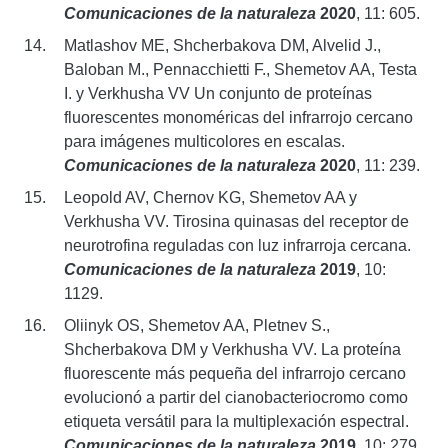
Comunicaciones de la naturaleza
2020
, 11: 605.
Matlashov ME, Shcherbakova DM, Alvelid J.,
Baloban M., Pennacchietti F., Shemetov AA, Testa
I. y Verkhusha VV Un conjunto de proteínas
fluorescentes monoméricas del infrarrojo cercano
para imágenes multicolores en escalas.
Comunicaciones de la naturaleza
2020
, 11: 239.
Leopold AV, Chernov KG, Shemetov AA y
Verkhusha VV. Tirosina quinasas del receptor de
neurotrofina reguladas con luz infrarroja cercana.
Comunicaciones de la naturaleza
2019
, 10:
1129.
Oliinyk OS, Shemetov AA, Pletnev S.,
Shcherbakova DM y Verkhusha VV. La proteína
fluorescente más pequeña del infrarrojo cercano
evolucionó a partir del cianobacteriocromo como
etiqueta versátil para la multiplexación espectral.
Comunicaciones de la naturaleza
2019
, 10: 279.