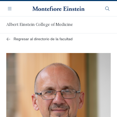
Saltar
Navegación
al
Menú
Busca
contenido
principal
Albert Einstein College of Medicine
Regresar al directorio de la facultad