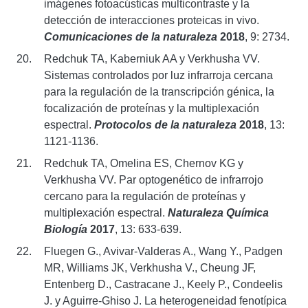
imágenes fotoacústicas multicontraste y la
detección de interacciones proteicas in vivo.
Comunicaciones de la naturaleza
2018
, 9: 2734.
Redchuk TA, Kaberniuk AA y Verkhusha VV.
Sistemas controlados por luz infrarroja cercana
para la regulación de la transcripción génica, la
focalización de proteínas y la multiplexación
espectral.
Protocolos de la naturaleza
2018
, 13:
1121-1136.
Redchuk TA, Omelina ES, Chernov KG y
Verkhusha VV. Par optogenético de infrarrojo
cercano para la regulación de proteínas y
multiplexación espectral.
Naturaleza Química
Biología
2017
, 13: 633-639.
Fluegen G., Avivar-Valderas A., Wang Y., Padgen
MR, Williams JK, Verkhusha V., Cheung JF,
Entenberg D., Castracane J., Keely P., Condeelis
J. y Aguirre-Ghiso J. La heterogeneidad fenotípica