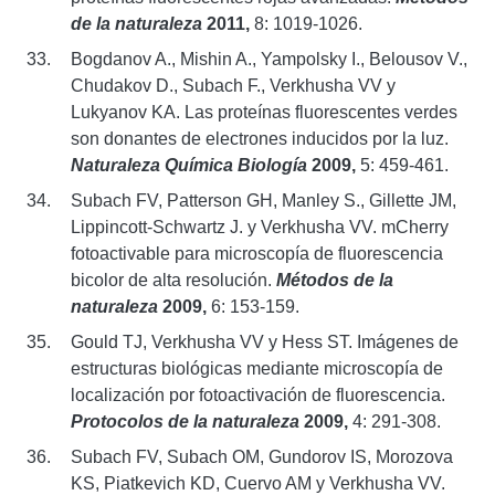
de la naturaleza
2011,
8: 1019-1026.
Bogdanov A., Mishin A., Yampolsky I., Belousov V.,
Chudakov D., Subach F., Verkhusha VV y
Lukyanov KA. Las proteínas fluorescentes verdes
son donantes de electrones inducidos por la luz.
Naturaleza Química Biología
2009,
5: 459-461.
Subach FV, Patterson GH, Manley S., Gillette JM,
Lippincott-Schwartz J. y Verkhusha VV. mCherry
fotoactivable para microscopía de fluorescencia
bicolor de alta resolución.
Métodos de la
naturaleza
2009,
6: 153-159.
Gould TJ, Verkhusha VV y Hess ST. Imágenes de
estructuras biológicas mediante microscopía de
localización por fotoactivación de fluorescencia.
Protocolos de la naturaleza
2009,
4: 291-308.
Subach FV, Subach OM, Gundorov IS, Morozova
KS, Piatkevich KD, Cuervo AM y Verkhusha VV.