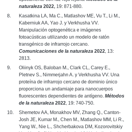
naturaleza
2022,
19: 871-880.
Kasatkina LA, Ma C., Matlashov ME, Vu T., Li M.,
Kaberniuk AA, Yao J. y Verkhusha VV.
Manipulación optogenética e imágenes
fotoacústicas utilizando un modelo de ratón
transgénico de infrarrojo cercano.
Comunicaciones de la naturaleza
2022
, 13:
2813.
Oliinyk OS, Baloban M., Clark CL, Carey E.,
Pletnev S., Nimmerjahn A. y Verkhusha VV. Una
proteína de infrarrojo cercano de dominio único
proporciona un andamiaje para nanocuerpos
fluorescentes dependientes de antígeno.
Métodos
de la naturaleza
2022
, 19: 740-750.
Shemetov AA, Monakhov MV, Zhang Q., Canton-
Josh JE, Kumar M., Chen M., Matlashov MM, Li R.,
Yang W., Nie L., Shcherbakova DM, Kozorovitskiy