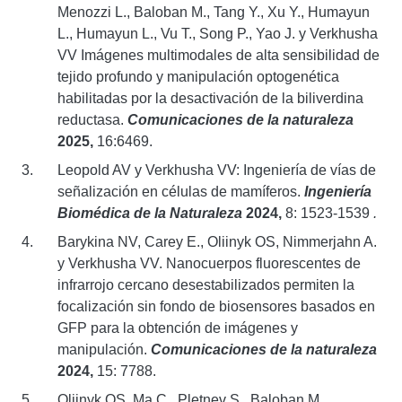
Menozzi L., Baloban M., Tang Y., Xu Y., Humayun
L., Humayun L., Vu T., Song P., Yao J. y Verkhusha
VV Imágenes multimodales de alta sensibilidad de
tejido profundo y manipulación optogenética
habilitadas por la desactivación de la biliverdina
reductasa.
Comunicaciones de la naturaleza
2025,
16:6469.
Leopold AV y Verkhusha VV: Ingeniería de vías de
señalización en células de mamíferos.
Ingeniería
Biomédica de la Naturaleza
2024,
8: 1523-1539
.
Barykina NV, Carey E., Oliinyk OS, Nimmerjahn A.
y Verkhusha VV. Nanocuerpos fluorescentes de
infrarrojo cercano desestabilizados permiten la
focalización sin fondo de biosensores basados en
GFP para la obtención de imágenes y
manipulación.
Comunicaciones de la naturaleza
2024,
15: 7788.
Oliinyk OS, Ma C., Pletnev S., Baloban M.,