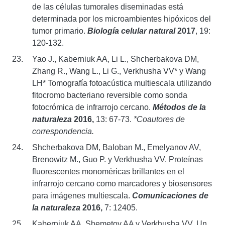
de las células tumorales diseminadas está
determinada por los microambientes hipóxicos del
tumor primario.
Biología celular natural
2017
, 19:
120-132.
Yao J., Kaberniuk AA, Li L., Shcherbakova DM,
Zhang R., Wang L., Li G., Verkhusha VV* y Wang
LH* Tomografía fotoacústica multiescala utilizando
fitocromo bacteriano reversible como sonda
fotocrómica de infrarrojo cercano.
Métodos de la
naturaleza
2016,
13: 67-73.
*Coautores de
correspondencia.
Shcherbakova DM, Baloban M., Emelyanov AV,
Brenowitz M., Guo P. y Verkhusha VV. Proteínas
fluorescentes monoméricas brillantes en el
infrarrojo cercano como marcadores y biosensores
para imágenes multiescala.
Comunicaciones de
la naturaleza
2016,
7: 12405.
Kaberniuk AA, Shemetov AA y Verkhusha VV. Un