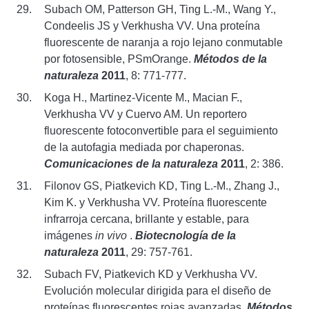
Subach OM, Patterson GH, Ting L.-M., Wang Y.,
Condeelis JS y Verkhusha VV. Una proteína
fluorescente de naranja a rojo lejano conmutable
por fotosensible, PSmOrange.
Métodos de la
naturaleza
2011
, 8: 771-777.
Koga H., Martinez-Vicente M., Macian F.,
Verkhusha VV y Cuervo AM. Un reportero
fluorescente fotoconvertible para el seguimiento
de la autofagia mediada por chaperonas.
Comunicaciones de la naturaleza
2011
, 2: 386.
Filonov GS, Piatkevich KD, Ting L.-M., Zhang J.,
Kim K. y Verkhusha VV. Proteína fluorescente
infrarroja cercana, brillante y estable, para
imágenes
in vivo
.
Biotecnología de la
naturaleza
2011
, 29: 757-761.
Subach FV, Piatkevich KD y Verkhusha VV.
Evolución molecular dirigida para el diseño de
proteínas fluorescentes rojas avanzadas.
Métodos