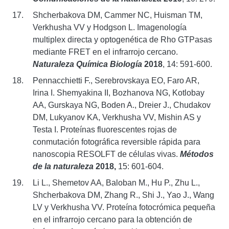
Shcherbakova DM, Cammer NC, Huisman TM,
Verkhusha VV y Hodgson L. Imagenología
multiplex directa y optogenética de Rho GTPasas
mediante FRET en el infrarrojo cercano.
Naturaleza Química Biología
2018
, 14: 591-600.
Pennacchietti F., Serebrovskaya EO, Faro AR,
Irina I. Shemyakina II, Bozhanova NG, Kotlobay
AA, Gurskaya NG, Boden A., Dreier J., Chudakov
DM, Lukyanov KA, Verkhusha VV, Mishin AS y
Testa I. Proteínas fluorescentes rojas de
conmutación fotográfica reversible rápida para
nanoscopia RESOLFT de células vivas.
Métodos
de la naturaleza
2018,
15: 601-604.
Li L., Shemetov AA, Baloban M., Hu P., Zhu L.,
Shcherbakova DM, Zhang R., Shi J., Yao J., Wang
LV y Verkhusha VV. Proteína fotocrómica pequeña
en el infrarrojo cercano para la obtención de