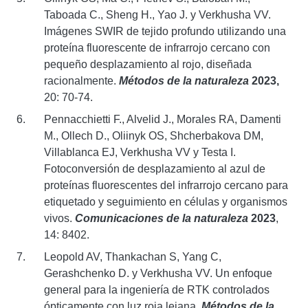
Taboada C., Sheng H., Yao J. y Verkhusha VV.
Imágenes SWIR de tejido profundo utilizando una
proteína fluorescente de infrarrojo cercano con
pequeño desplazamiento al rojo, diseñada
racionalmente.
Métodos de la naturaleza
2023,
20: 70-74.
Pennacchietti F., Alvelid J., Morales RA, Damenti
M., Ollech D., Oliinyk OS, Shcherbakova DM,
Villablanca EJ, Verkhusha VV y Testa I.
Fotoconversión de desplazamiento al azul de
proteínas fluorescentes del infrarrojo cercano para
etiquetado y seguimiento en células y organismos
vivos.
Comunicaciones de la naturaleza
2023
,
14: 8402.
Leopold AV, Thankachan S, Yang C,
Gerashchenko D. y Verkhusha VV. Un enfoque
general para la ingeniería de RTK controlados
ópticamente con luz roja lejana.
Métodos de la