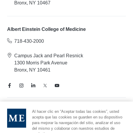
Bronx, NY 10467
Albert Einstein College of Medicine
718-430-2000
Campus Jack and Pearl Resnick
1300 Morris Park Avenue
Bronx, NY 10461
Aviso de prácticas de privacidad
Al hacer clic en “Aceptar todas las cookies”, usted
acepta que las cookies se guarden en su dispositivo
Línea directa de cumplimiento
para mejorar la navegación del sitio, analizar el uso
Denunciar maltrato
del mismo y colaborar con nuestros estudios de
Preferencias de cookies