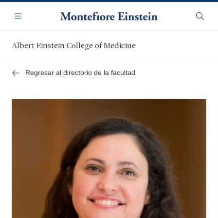
Saltar
Navegación
al
Menú
Busca
contenido
principal
Albert Einstein College of Medicine
Regresar al directorio de la facultad