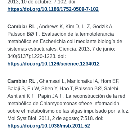
2013, 10 de octubre; 7:102. doi:
https://doi.org/10.1186/1752-0509-7-102
Cambiar RL
, Andrews K, Kim D, Li Z, Godzik A,
Palsson BØ
†
. Evaluación de la termotolerancia
metabólica en Escherichia coli mediante biología de
sistemas estructurales. Ciencia. 2013, 7 de junio;
340(6137):1220-1223. doi:
https://doi.org/10.1126/science.1234012
Cambiar RL
, Ghamsari L, Manichaikul A, Hom EF,
Balaji S, Fu W, Shen Y, Hao T, Palsson BØ, Salehi-
Ashtiani K
†
, Papin JA
†
. La reconstrucción de la red
metabólica de Chlamydomonas ofrece información
sobre el metabolismo de las algas impulsado por la luz.
Mol Syst Biol. 2011, 2 de agosto; 7:518. doi:
https://doi.org/10.1038/msb.2011.52