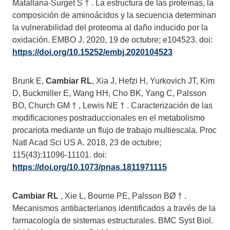
Matallana-Surget S
†
. La estructura de las proteínas, la
composición de aminoácidos y la secuencia determinan
la vulnerabilidad del proteoma al daño inducido por la
oxidación. EMBO J. 2020, 19 de octubre; e104523. doi:
https://doi.org/10.15252/embj.2020104523
Brunk E,
Cambiar RL
, Xia J, Hefzi H, Yurkovich JT, Kim
D, Buckmiller E, Wang HH, Cho BK, Yang C, Palsson
BO, Church GM
†
, Lewis NE
†
. Caracterización de las
modificaciones postraduccionales en el metabolismo
procariota mediante un flujo de trabajo multiescala. Proc
Natl Acad Sci US A. 2018, 23 de octubre;
115(43):11096-11101. doi:
https://doi.org/10.1073/pnas.1811971115
Cambiar RL
, Xie L, Bourne PE, Palsson BØ
†
.
Mecanismos antibacterianos identificados a través de la
farmacología de sistemas estructurales. BMC Syst Biol.