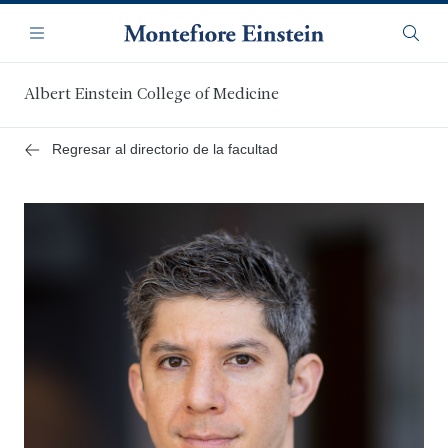
Saltar
Navegación
al
Menú
Busca
contenido
principal
Albert Einstein College of Medicine
Regresar al directorio de la facultad