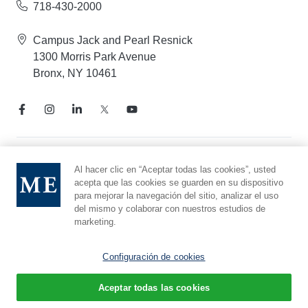
718-430-2000
Campus Jack and Pearl Resnick
1300 Morris Park Avenue
Bronx, NY 10461
Aviso de prácticas de privacidad
Al hacer clic en “Aceptar todas las cookies”, usted
acepta que las cookies se guarden en su dispositivo
Línea directa de cumplimiento
para mejorar la navegación del sitio, analizar el uso
Denunciar maltrato
del mismo y colaborar con nuestros estudios de
Preferencias de cookies
marketing.
Afiliado a Yeshiva University
Configuración de cookies
Aceptar todas las cookies
© 2026 Montefiore Einstein
Español