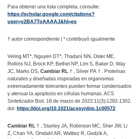
Para obtener una lista completa, consulte:
https://scholar.google.com/citations?
user=y2BA7ToAAAAJ&hl=es
†
autor correspondiente | * contribuyó igualmente
Veling MT*, Nguyen DT*, Thadani NN, Oster ME,
Rollins NJ, Brock KP, Bethel NP, Lim S, Baker D, Way
JC, Marks DS,
Cambiar RL
†
, Silver PA
†
. Proteínas
naturales y diseñadas inspiradas en organismos
extremadamente tolerantes pueden formar condensados
y atenuar la apoptosis en células humanas. ACS
Sintetizador Biol. 18 de marzo de 2022;11(3):1292-1302.
doi:
https://doi.org/10.1021/acssynbio.1c00572
Cambiar RL
†
, Stanley JA, Robinson MC, Sher JW, Li
Z, Chan YA, Omdahl AR, Wattiez R, Godzik A,