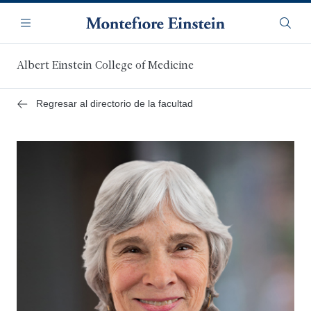
Saltar
Navegación
al
Menú
Busca
contenido
principal
Albert Einstein College of Medicine
Regresar al directorio de la facultad