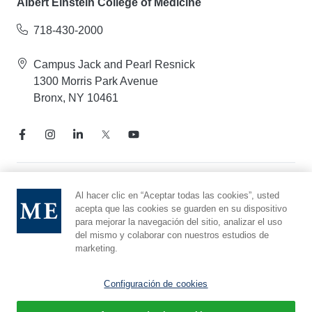
Albert Einstein College of Medicine
718-430-2000
Campus Jack and Pearl Resnick
1300 Morris Park Avenue
Bronx, NY 10461
Aviso de prácticas de privacidad
Al hacer clic en “Aceptar todas las cookies”, usted
acepta que las cookies se guarden en su dispositivo
Línea directa de cumplimiento
para mejorar la navegación del sitio, analizar el uso
Denunciar maltrato
del mismo y colaborar con nuestros estudios de
Preferencias de cookies
marketing.
Afiliado a Yeshiva University
Configuración de cookies