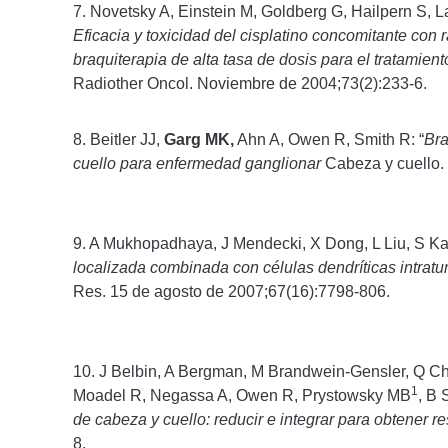
7. Novetsky A, Einstein M, Goldberg G, Hailpern S, L
Eficacia y toxicidad del cisplatino concomitante con 
braquiterapia de alta tasa de dosis para el tratamie
Radiother Oncol. Noviembre de 2004;73(2):233-6.
8. Beitler JJ,
Garg MK,
Ahn A, Owen R, Smith R: “
Bra
cuello para enfermedad ganglionar
Cabeza y cuello. 
9. A Mukhopadhaya, J Mendecki, X Dong, L Liu, S Ka
localizada combinada con células dendríticas intrat
Res. 15 de agosto de 2007;67(16):7798-806.
10. J Belbin, A Bergman, M Brandwein-Gensler, Q C
1
Moadel R, Negassa A, Owen R, Prystowsky MB
, B 
de cabeza y cuello: reducir e integrar para obtener r
8.