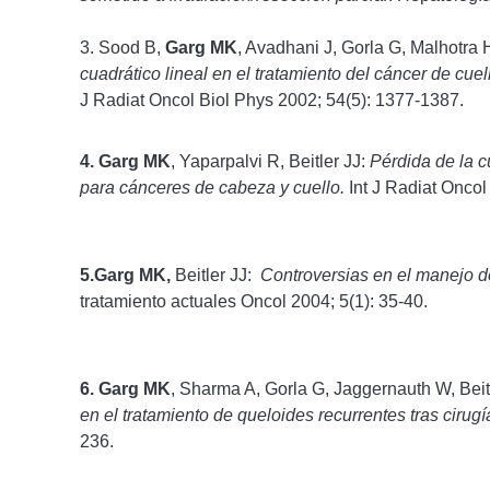
3. Sood B,
Garg MK
, Avadhani J, Gorla G, Malhotra
cuadrático lineal en el tratamiento del cáncer de cue
J Radiat Oncol Biol Phys 2002; 54(5): 1377-1387.
4. Garg MK
, Yaparpalvi R, Beitler JJ:
Pérdida de la c
para cánceres de cabeza y cuello.
Int J Radiat Oncol
5.Garg MK,
Beitler JJ:
Controversias en el manejo de
tratamiento actuales Oncol 2004; 5(1): 35-40.
6. Garg MK
, Sharma A, Gorla G, Jaggernauth W, Beitl
en el tratamiento de queloides recurrentes tras cirugí
236.