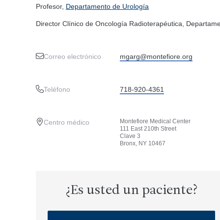
Profesor,
Departamento de Urología
Director Clínico de Oncología Radioterapéutica, Departam
Correo electrónico
mgarg@montefiore.org
Teléfono
718-920-4361
Montefiore Medical Center
Centro médico
111 East 210th Street
Clave 3
Bronx, NY 10467
¿Es usted un paciente?