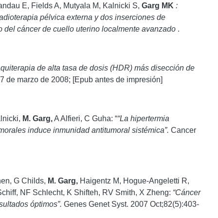
andau E, Fields A, Mutyala M, Kalnicki S,
Garg MK
:
radioterapia pélvica externa y dos inserciones de
nto del cáncer de cuello uterino localmente avanzado
.
quiterapia de alta tasa de dosis (HDR) más disección de
7 de marzo de 2008; [Epub antes de impresión]
lnicki,
M. Garg,
A Alfieri, C Guha: “
“La hipertermia
umorales induce inmunidad antitumoral sistémica”.
Cancer
hen, G Childs,
M. Garg,
Haigentz M, Hogue-Angeletti R,
Schiff, NF Schlecht, K Shifteh, RV Smith, X Zheng:
“Cáncer
esultados óptimos”.
Genes Genet Syst. 2007 Oct;82(5):403-