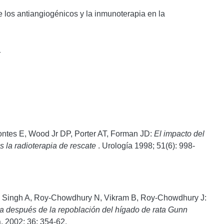
de los antiangiogénicos y la inmunoterapia en la
r
Pontes E, Wood Jr DP, Porter AT, Forman JD:
El impacto del
s la radioterapia de rescate
. Urología 1998; 51(6): 998-
, Singh A, Roy-Chowdhury N, Vikram B, Roy-Chowdhury J:
ica después de la repoblación del hígado de rata Gunn
, 2002; 36: 354-62.