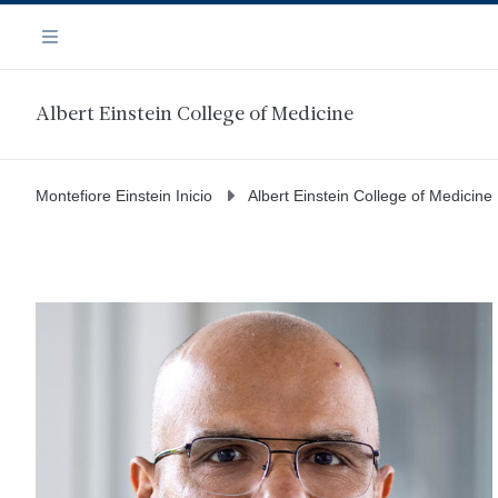
Saltar
Navegación
al
Menú
contenido
principal
Albert Einstein College of Medicine
Montefiore Einstein Inicio
Albert Einstein College of Medicine