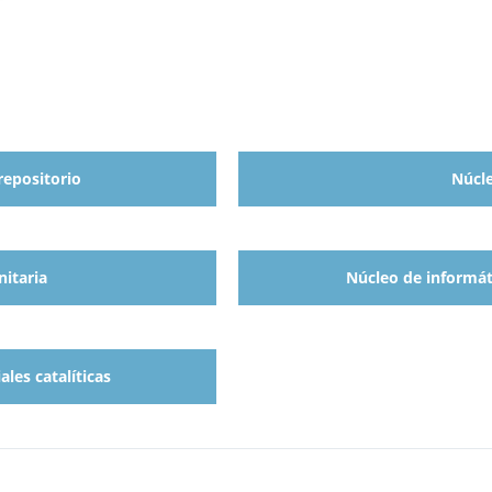
repositorio
Núcle
nitaria
Núcleo de informáti
les catalíticas