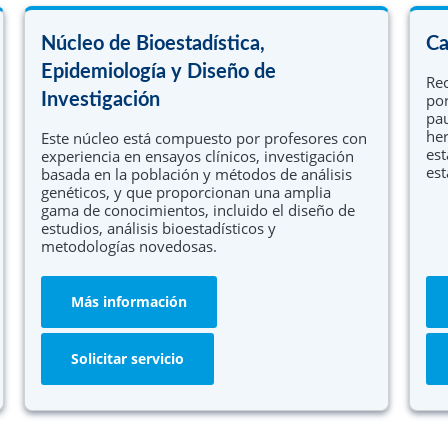
Investigación en atención primaria
investigación clínica en todo el espectro de
os
investigación traslacional, desde estudios
Núcleo de Bioestadística,
C
Capacitación del personal de investigación
mecanísticos hasta investigación basada en la
ma
población y en servicios de salud. El programa
Epidemiología y Diseño de
Rec
integral combina el aprendizaje didáctico y el
Investigación
por
trabajo de curso con una experiencia de
pau
investigación supervisada.
her
Este núcleo está compuesto por profesores con
est
experiencia en ensayos clínicos, investigación
Más información
est
basada en la población y métodos de análisis
genéticos, y que proporcionan una amplia
gama de conocimientos, incluido el diseño de
estudios, análisis bioestadísticos y
metodologías novedosas.
Más información
Solicitar servicio