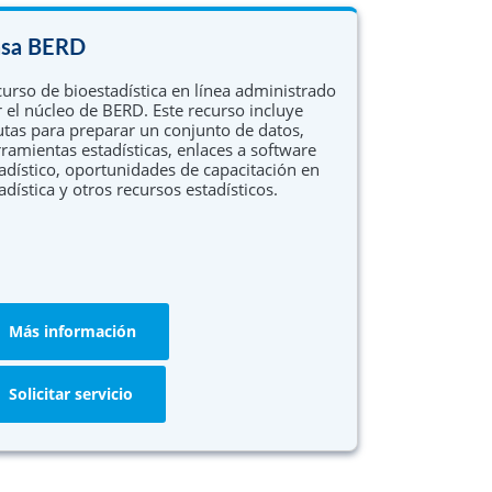
Programa de capacitación en investigación
asa BERD
EQUIP
urso de bioestadística en línea administrado
 el núcleo de BERD. Este recurso incluye
Carrera en Ciencias Traslacionales
tas para preparar un conjunto de datos,
ramientas estadísticas, enlaces a software
Mejora y trabajo en red
adístico, oportunidades de capacitación en
Desarrollo (TRANSCEND)
adística y otros recursos estadísticos.
Más información
Solicitar servicio