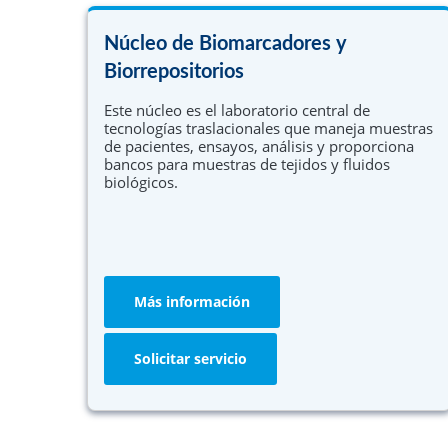
Núcleo Colaborativo Comunitario
Se ofrece PCI para estudiantes de PhD inscript
Núcleo de Biomarcadores y
Mejora continua de la calidad y evaluación
en la división de posgrado de Einstein y para
estudiantes de PhD en medicina en el Progra
Biorrepositorios
de capacitación de científicos médicos de
Este núcleo es el laboratorio central de
Einstein (MSTP).
tecnologías traslacionales que maneja muestras
Más información
de pacientes, ensayos, análisis y proporciona
bancos para muestras de tejidos y fluidos
biológicos.
Más información
Solicitar servicio