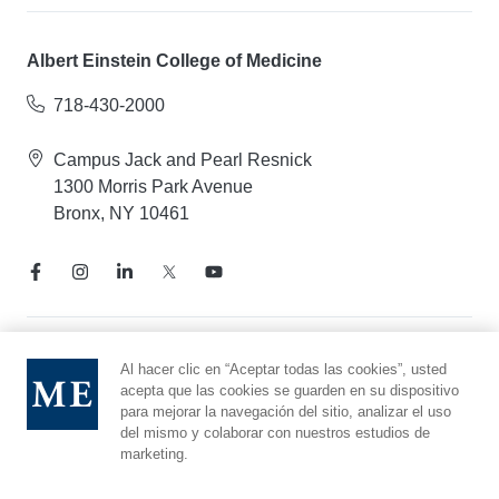
Albert Einstein College of Medicine
718-430-2000
Campus Jack and Pearl Resnick
1300 Morris Park Avenue
Bronx, NY 10461
Aviso de prácticas de privacidad
Al hacer clic en “Aceptar todas las cookies”, usted
acepta que las cookies se guarden en su dispositivo
Línea directa de cumplimiento
para mejorar la navegación del sitio, analizar el uso
Denunciar maltrato
del mismo y colaborar con nuestros estudios de
Preferencias de cookies
marketing.
Afiliado a Yeshiva University