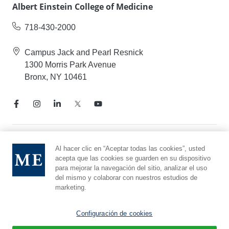
Albert Einstein College of Medicine
718-430-2000
Campus Jack and Pearl Resnick
1300 Morris Park Avenue
Bronx, NY 10461
Aviso de prácticas de privacidad
Al hacer clic en “Aceptar todas las cookies”, usted
acepta que las cookies se guarden en su dispositivo
Línea directa de cumplimiento
para mejorar la navegación del sitio, analizar el uso
Denunciar maltrato
del mismo y colaborar con nuestros estudios de
Preferencias de cookies
marketing.
Afiliado a Yeshiva University
Configuración de cookies