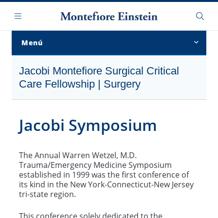
Saltar
Navegación
al
Menú
Busca
contenido
principal
Menú
Descripción general
Jacobi Montefiore Surgical Critical
Care Fellowship | Surgery
Training and Curriculum
Profesorado
Jacobi Symposium
Jacobi Trauma Symposium
Graduate Careers
The Annual Warren Wetzel, M.D.
Trauma/Emergency Medicine Symposium
established in 1999 was the first conference of
its kind in the New York-Connecticut-New Jersey
tri-state region.
This conference solely dedicated to the