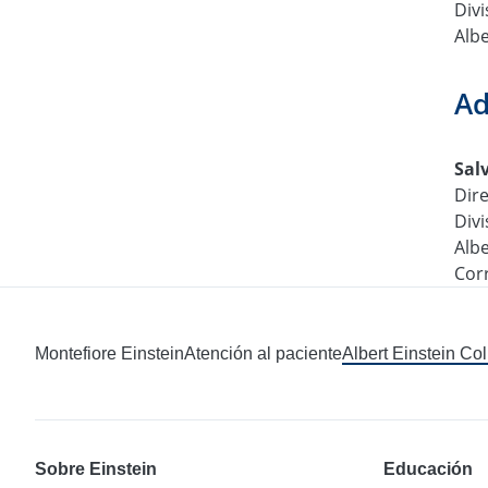
Div
Albe
Ad
Sal
Dir
Div
Albe
Cor
Montefiore Einstein
Atención al paciente
Albert Einstein Co
Sobre Einstein
Educación