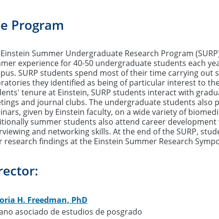
Preguntas frecuentes
(EM
Información requerida
e Program
I
P
duación
I
 Einstein Summer Undergraduate Research Program (SURP) 
mer experience for 40-50 undergraduate students each year
pus. SURP students spend most of their time carrying out s
ratories they identified as being of particular interest to 
ents' tenure at Einstein, SURP students interact with gradu
ings and journal clubs. The undergraduate students also pa
nars, given by Einstein faculty, on a wide variety of biomedi
itionally summer students also attend career development 
rviewing and networking skills. At the end of the SURP, stu
ir research findings at the Einstein Summer Research Sympo
rector:
toria H. Freedman, PhD
ano asociado de estudios de posgrado