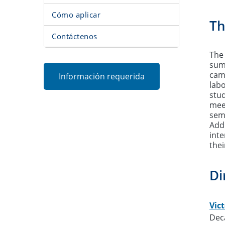
Cómo aplicar
Examen de calificación
Th
Defensa de Tesis y Gra
Contáctenos
Contáctenos
The
sum
cam
Información requerida
labo
stud
meet
semi
Add
inte
the
Di
Vic
Dec