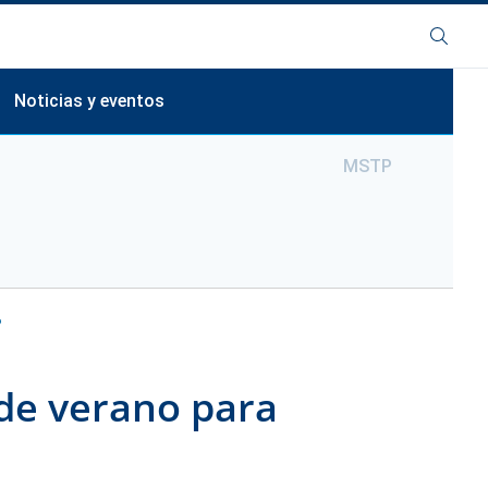
Buscar
Noticias y eventos
MSTP
tigación
ón general de exalumnos
Resumen de noticias
grama de Educación en Investigación de
 Relaciones con los Exalumnos de
tgrado (PREP)
En las noticias
onozca a nuestros becarios PREP
Eventos de la División de Graduados
esultados de los exalumnos de PREP
inkedIn
nformación requerida
facultad
Anuncios de Seminarios de Tesis Doctorales
es de documentos
P
gramas de investigación de verano para
s de los egresados del doctorado
udiantes de grado (SURP)
nstrucciones de aplicación
de verano para
 distinguidos de doctorado
nformación requerida
ing Star al Investigador Científico
grama de investigación de verano para
es del MSTP
uelas secundarias Einstein-Montefiore