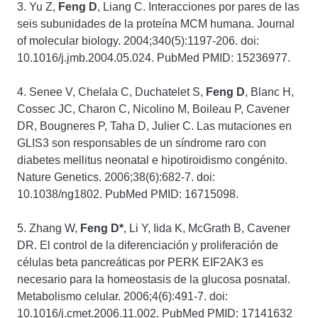
3. Yu Z,
Feng D
, Liang C. Interacciones por pares de las
seis subunidades de la proteína MCM humana. Journal
of molecular biology. 2004;340(5):1197-206. doi:
10.1016/j.jmb.2004.05.024. PubMed PMID: 15236977.
4. Senee V, Chelala C, Duchatelet S,
Feng D
, Blanc H,
Cossec JC, Charon C, Nicolino M, Boileau P, Cavener
DR, Bougneres P, Taha D, Julier C. Las mutaciones en
GLIS3 son responsables de un síndrome raro con
diabetes mellitus neonatal e hipotiroidismo congénito.
Nature Genetics. 2006;38(6):682-7. doi:
10.1038/ng1802. PubMed PMID: 16715098.
5. Zhang W,
Feng D*
, Li Y, Iida K, McGrath B, Cavener
DR. El control de la diferenciación y proliferación de
células beta pancreáticas por PERK EIF2AK3 es
necesario para la homeostasis de la glucosa posnatal.
Metabolismo celular. 2006;4(6):491-7. doi:
10.1016/j.cmet.2006.11.002. PubMed PMID: 17141632